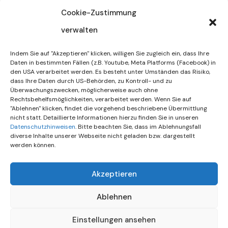
32/2026
Cookie-Zustimmung
verwalten
30. Juli 2026
DIF Wünscht Schöne
Indem Sie auf "Akzeptieren" klicken, willigen Sie zugleich ein, dass Ihre
Sommerferien | KW 31/…
Daten in bestimmten Fällen (z.B. Youtube, Meta Platforms (Facebook) in
den USA verarbeitet werden. Es besteht unter Umständen das Risiko,
dass Ihre Daten durch US-Behörden, zu Kontroll- und zu
15. Juli 2026
Überwachungszwecken, möglicherweise auch ohne
Gemeinsames Friedensgebet
Rechtsbehelfsmöglichkeiten, verarbeitet werden. Wenn Sie auf
"Ablehnen" klicken, findet die vorgehend beschriebene Übermittlung
Setzt Zeichen …
nicht statt. Detaillierte Informationen hierzu finden Sie in unseren
Datenschutzhinweisen
. Bitte beachten Sie, dass im Ablehnungsfall
diverse Inhalte unserer Webseite nicht geladen bzw. dargestellt
werden können.
Akzeptieren
Ablehnen
Einstellungen ansehen