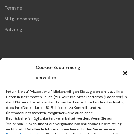
Termine
Mitgliedsantrag
Satzung
Kontakt
Cookie-Zustimmung
info@dif-waghaeusel.de
verwalten
07254 / 93 26 0
Indem Sie auf "Akzeptieren" klicken, willigen Sie zugleich ein, dass Ihre
Daten in bestimmten Fällen (z.B. Youtube, Meta Platforms (Facebook) in
den USA verarbeitet werden. Es besteht unter Umständen das Risiko,
Dialog Integration Freundschaft
dass Ihre Daten durch US-Behörden, zu Kontroll- und zu
Überwachungszwecken, möglicherweise auch ohne
Kolpingstraße 86
Rechtsbehelfsmöglichkeiten, verarbeitet werden. Wenn Sie auf
"Ablehnen" klicken, findet die vorgehend beschriebene Übermittlung
68753 Waghäusel
nicht statt. Detaillierte Informationen hierzu finden Sie in unseren