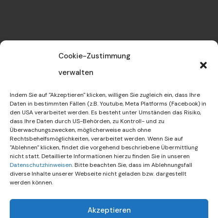
Kontakt
Cookie-Zustimmung
info@dif-waghaeusel.de
verwalten
07254 / 93 26 0
Indem Sie auf "Akzeptieren" klicken, willigen Sie zugleich ein, dass Ihre
Daten in bestimmten Fällen (z.B. Youtube, Meta Platforms (Facebook) in
den USA verarbeitet werden. Es besteht unter Umständen das Risiko,
Dialog Integration Freundschaft
dass Ihre Daten durch US-Behörden, zu Kontroll- und zu
Überwachungszwecken, möglicherweise auch ohne
Kolpingstraße 86
Rechtsbehelfsmöglichkeiten, verarbeitet werden. Wenn Sie auf
"Ablehnen" klicken, findet die vorgehend beschriebene Übermittlung
68753 Waghäusel
nicht statt. Detaillierte Informationen hierzu finden Sie in unseren
Datenschutzhinweisen
. Bitte beachten Sie, dass im Ablehnungsfall
diverse Inhalte unserer Webseite nicht geladen bzw. dargestellt
werden können.
Akzeptieren