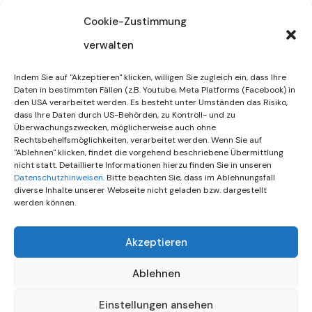
32/2026
Cookie-Zustimmung
verwalten
30. Juli 2026
DIF Wünscht Schöne
Indem Sie auf "Akzeptieren" klicken, willigen Sie zugleich ein, dass Ihre
Sommerferien | KW 31/…
Daten in bestimmten Fällen (z.B. Youtube, Meta Platforms (Facebook) in
den USA verarbeitet werden. Es besteht unter Umständen das Risiko,
dass Ihre Daten durch US-Behörden, zu Kontroll- und zu
15. Juli 2026
Überwachungszwecken, möglicherweise auch ohne
Gemeinsames Friedensgebet
Rechtsbehelfsmöglichkeiten, verarbeitet werden. Wenn Sie auf
"Ablehnen" klicken, findet die vorgehend beschriebene Übermittlung
Setzt Zeichen …
nicht statt. Detaillierte Informationen hierzu finden Sie in unseren
Datenschutzhinweisen
. Bitte beachten Sie, dass im Ablehnungsfall
diverse Inhalte unserer Webseite nicht geladen bzw. dargestellt
werden können.
Akzeptieren
Ablehnen
Einstellungen ansehen