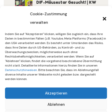
DIF-Mäusestar Gesucht! | KW
32/2026
Cookie-Zustimmung
verwalten
30. Juli 2026
DIF Wünscht Schöne
Indem Sie auf "Akzeptieren" klicken, willigen Sie zugleich ein, dass Ihre
Sommerferien | KW 31/…
Daten in bestimmten Fällen (z.B. Youtube, Meta Platforms (Facebook) in
den USA verarbeitet werden. Es besteht unter Umständen das Risiko,
dass Ihre Daten durch US-Behörden, zu Kontroll- und zu
15. Juli 2026
Überwachungszwecken, möglicherweise auch ohne
Gemeinsames Friedensgebet
Rechtsbehelfsmöglichkeiten, verarbeitet werden. Wenn Sie auf
"Ablehnen" klicken, findet die vorgehend beschriebene Übermittlung
Setzt Zeichen …
nicht statt. Detaillierte Informationen hierzu finden Sie in unseren
Datenschutzhinweisen
. Bitte beachten Sie, dass im Ablehnungsfall
diverse Inhalte unserer Webseite nicht geladen bzw. dargestellt
werden können.
Akzeptieren
Ablehnen