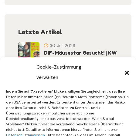
Letzte Artikel
30. Juli 2026
DIF-Mäusestar Gesucht! | KW
32/2026
Cookie-Zustimmung
verwalten
30. Juli 2026
DIF Wünscht Schöne
Indem Sie auf "Akzeptieren" klicken, willigen Sie zugleich ein, dass Ihre
Sommerferien | KW 31/…
Daten in bestimmten Fällen (z.B. Youtube, Meta Platforms (Facebook) in
den USA verarbeitet werden. Es besteht unter Umständen das Risiko,
dass Ihre Daten durch US-Behörden, zu Kontroll- und zu
15. Juli 2026
Überwachungszwecken, möglicherweise auch ohne
Gemeinsames Friedensgebet
Rechtsbehelfsmöglichkeiten, verarbeitet werden. Wenn Sie auf
"Ablehnen" klicken, findet die vorgehend beschriebene Übermittlung
Setzt Zeichen …
nicht statt. Detaillierte Informationen hierzu finden Sie in unseren
Datenschutzhinweisen
. Bitte beachten Sie, dass im Ablehnungsfall