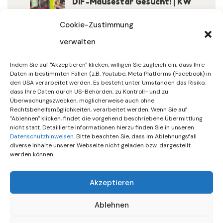
DIF-Mäusestar Gesucht! | KW
32/2026
Cookie-Zustimmung
verwalten
30. Juli 2026
DIF Wünscht Schöne
Indem Sie auf "Akzeptieren" klicken, willigen Sie zugleich ein, dass Ihre
Sommerferien | KW 31/…
Daten in bestimmten Fällen (z.B. Youtube, Meta Platforms (Facebook) in
den USA verarbeitet werden. Es besteht unter Umständen das Risiko,
dass Ihre Daten durch US-Behörden, zu Kontroll- und zu
15. Juli 2026
Überwachungszwecken, möglicherweise auch ohne
Gemeinsames Friedensgebet
Rechtsbehelfsmöglichkeiten, verarbeitet werden. Wenn Sie auf
"Ablehnen" klicken, findet die vorgehend beschriebene Übermittlung
Setzt Zeichen …
nicht statt. Detaillierte Informationen hierzu finden Sie in unseren
Datenschutzhinweisen
. Bitte beachten Sie, dass im Ablehnungsfall
diverse Inhalte unserer Webseite nicht geladen bzw. dargestellt
werden können.
Akzeptieren
Ablehnen