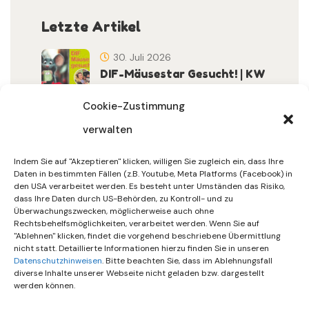
Letzte Artikel
30. Juli 2026
DIF-Mäusestar Gesucht! | KW
32/2026
Cookie-Zustimmung
verwalten
30. Juli 2026
DIF Wünscht Schöne
Indem Sie auf "Akzeptieren" klicken, willigen Sie zugleich ein, dass Ihre
Sommerferien | KW 31/…
Daten in bestimmten Fällen (z.B. Youtube, Meta Platforms (Facebook) in
den USA verarbeitet werden. Es besteht unter Umständen das Risiko,
dass Ihre Daten durch US-Behörden, zu Kontroll- und zu
15. Juli 2026
Überwachungszwecken, möglicherweise auch ohne
Gemeinsames Friedensgebet
Rechtsbehelfsmöglichkeiten, verarbeitet werden. Wenn Sie auf
"Ablehnen" klicken, findet die vorgehend beschriebene Übermittlung
Setzt Zeichen …
nicht statt. Detaillierte Informationen hierzu finden Sie in unseren
Datenschutzhinweisen
. Bitte beachten Sie, dass im Ablehnungsfall
diverse Inhalte unserer Webseite nicht geladen bzw. dargestellt
werden können.