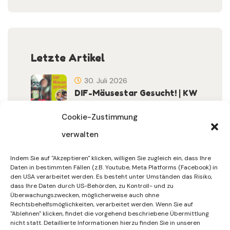
Letzte Artikel
30. Juli 2026
DIF-Mäusestar Gesucht! | KW
32/2026
Cookie-Zustimmung
verwalten
30. Juli 2026
DIF Wünscht Schöne
Indem Sie auf "Akzeptieren" klicken, willigen Sie zugleich ein, dass Ihre
Sommerferien | KW 31/…
Daten in bestimmten Fällen (z.B. Youtube, Meta Platforms (Facebook) in
den USA verarbeitet werden. Es besteht unter Umständen das Risiko,
dass Ihre Daten durch US-Behörden, zu Kontroll- und zu
15. Juli 2026
Überwachungszwecken, möglicherweise auch ohne
Gemeinsames Friedensgebet
Rechtsbehelfsmöglichkeiten, verarbeitet werden. Wenn Sie auf
"Ablehnen" klicken, findet die vorgehend beschriebene Übermittlung
Setzt Zeichen …
nicht statt. Detaillierte Informationen hierzu finden Sie in unseren