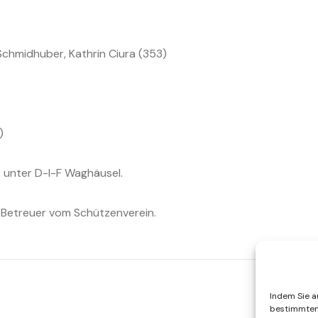
Schmidhuber, Kathrin Ciura (353)
)
 unter D-I-F Waghäusel.
m Betreuer vom Schützenverein.
Indem Sie au
bestimmten 