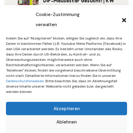
DIF-Mäusestar Gesucht! | KW
32/2026
Cookie-Zustimmung
verwalten
30. Juli 2026
DIF Wünscht Schöne
Indem Sie auf "Akzeptieren" klicken, willigen Sie zugleich ein, dass Ihre
Sommerferien | KW 31/…
Daten in bestimmten Fällen (z.B. Youtube, Meta Platforms (Facebook) in
den USA verarbeitet werden. Es besteht unter Umständen das Risiko,
dass Ihre Daten durch US-Behörden, zu Kontroll- und zu
15. Juli 2026
Überwachungszwecken, möglicherweise auch ohne
Gemeinsames Friedensgebet
Rechtsbehelfsmöglichkeiten, verarbeitet werden. Wenn Sie auf
"Ablehnen" klicken, findet die vorgehend beschriebene Übermittlung
Setzt Zeichen …
nicht statt. Detaillierte Informationen hierzu finden Sie in unseren
Datenschutzhinweisen
. Bitte beachten Sie, dass im Ablehnungsfall
diverse Inhalte unserer Webseite nicht geladen bzw. dargestellt
werden können.
Akzeptieren
Ablehnen