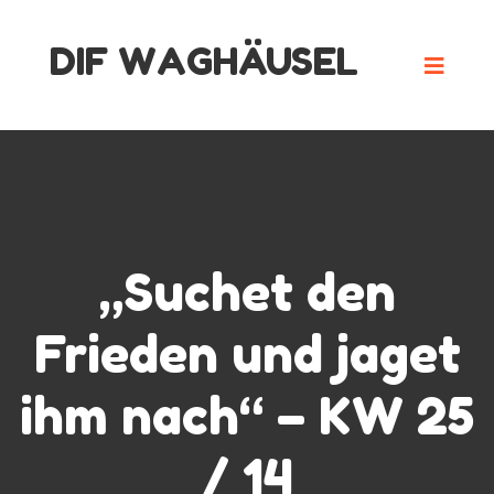
Skip
DIF WAGHÄUSEL
to
content
„Suchet den
Frieden und jaget
ihm nach“ – KW 25
/ 14