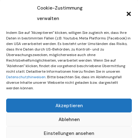
32/2026
Cookie-Zustimmung
verwalten
30. Juli 2026
DIF Wünscht Schöne
Indem Sie auf "Akzeptieren" klicken, willigen Sie zugleich ein, dass Ihre
Sommerferien | KW 31/…
Daten in bestimmten Fällen (z.B. Youtube, Meta Platforms (Facebook) in
den USA verarbeitet werden. Es besteht unter Umständen das Risiko,
dass Ihre Daten durch US-Behörden, zu Kontroll- und zu
15. Juli 2026
Überwachungszwecken, möglicherweise auch ohne
Gemeinsames Friedensgebet
Rechtsbehelfsmöglichkeiten, verarbeitet werden. Wenn Sie auf
"Ablehnen" klicken, findet die vorgehend beschriebene Übermittlung
Setzt Zeichen …
nicht statt. Detaillierte Informationen hierzu finden Sie in unseren
Datenschutzhinweisen
. Bitte beachten Sie, dass im Ablehnungsfall
diverse Inhalte unserer Webseite nicht geladen bzw. dargestellt
werden können.
Akzeptieren
Ablehnen
Einstellungen ansehen