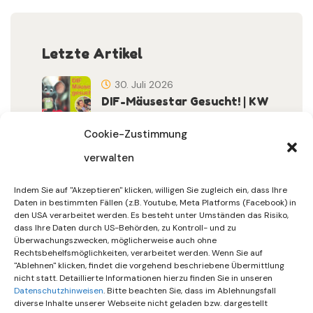
Letzte Artikel
30. Juli 2026
DIF-Mäusestar Gesucht! | KW
32/2026
Cookie-Zustimmung
verwalten
30. Juli 2026
DIF Wünscht Schöne
Indem Sie auf "Akzeptieren" klicken, willigen Sie zugleich ein, dass Ihre
Sommerferien | KW 31/…
Daten in bestimmten Fällen (z.B. Youtube, Meta Platforms (Facebook) in
den USA verarbeitet werden. Es besteht unter Umständen das Risiko,
dass Ihre Daten durch US-Behörden, zu Kontroll- und zu
15. Juli 2026
Überwachungszwecken, möglicherweise auch ohne
Gemeinsames Friedensgebet
Rechtsbehelfsmöglichkeiten, verarbeitet werden. Wenn Sie auf
"Ablehnen" klicken, findet die vorgehend beschriebene Übermittlung
Setzt Zeichen …
nicht statt. Detaillierte Informationen hierzu finden Sie in unseren
Datenschutzhinweisen
. Bitte beachten Sie, dass im Ablehnungsfall
diverse Inhalte unserer Webseite nicht geladen bzw. dargestellt