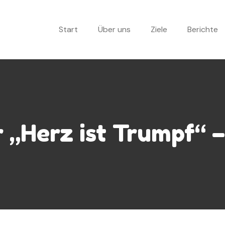
Start
Über uns
Ziele
Berichte
r „Herz ist Trumpf“ 