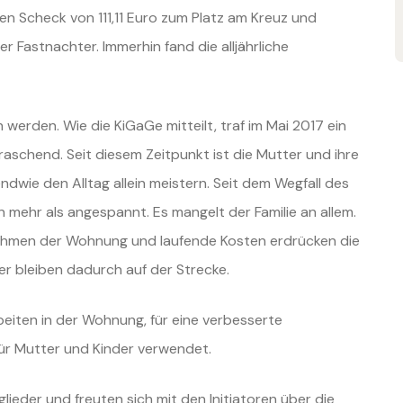
en Scheck von 111,11 Euro zum
Platz am Kreuz und
her
Fastnachter. Immerhin fand die alljährliche
fen werden. Wie die KiGaGe
mitteilt, traf im Mai 2017 ein
raschend. Seit diesem Zeitpunkt ist die Mutter und ihre
endwie den Alltag allein meistern. Seit
dem Wegfall des
on mehr als
angespannt. Es mangelt der Familie an allem.
hmen der Wohnung und laufende Kosten erdrücken die
der bleiben dadurch auf der
Strecke.
eiten in der Wohnung, für eine
verbesserte
für Mutter und
Kinder verwendet.
tglieder und freuten sich
mit den Initiatoren über die