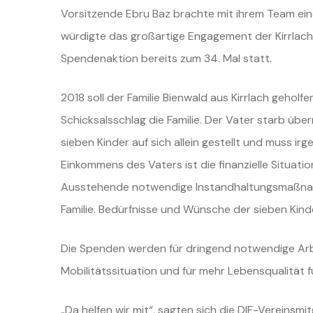
Vorsitzende Ebru Baz brachte mit ihrem Team ein
würdigte das großartige Engagement der Kirrlac
Spendenaktion bereits zum 34. Mal statt.
2018 soll der Familie Bienwald aus Kirrlach gehol
Schicksalsschlag die Familie. Der Vater starb
über
sieben Kinder
auf sich allein gestellt und muss irg
Einkommens des Vaters ist die finanzielle Situati
Ausstehende notwendige
Instandhaltungsmaßna
Familie. Bedürfnisse und Wünsche der sieben Kin
Die Spenden werden für dringend notwendige Arb
Mobilitätssituation und für mehr Lebensqualität 
„Da helfen wir mit“, sagten sich die DIF-Vereinsmi