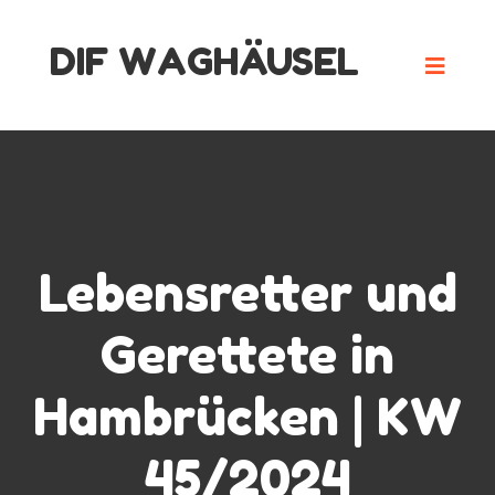
Skip
DIF WAGHÄUSEL
to
content
Lebensretter und
Gerettete in
Hambrücken | KW
45/2024