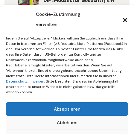
DIF-Mäusestar Gesucht! | KW
32/2026
Cookie-Zustimmung
verwalten
30. Juli 2026
DIF Wünscht Schöne
Indem Sie auf "Akzeptieren" klicken, willigen Sie zugleich ein, dass Ihre
Sommerferien | KW 31/…
Daten in bestimmten Fällen (z.B. Youtube, Meta Platforms (Facebook) in
den USA verarbeitet werden. Es besteht unter Umständen das Risiko,
dass Ihre Daten durch US-Behörden, zu Kontroll- und zu
15. Juli 2026
Überwachungszwecken, möglicherweise auch ohne
Gemeinsames Friedensgebet
Rechtsbehelfsmöglichkeiten, verarbeitet werden. Wenn Sie auf
"Ablehnen" klicken, findet die vorgehend beschriebene Übermittlung
Setzt Zeichen …
nicht statt. Detaillierte Informationen hierzu finden Sie in unseren
Datenschutzhinweisen
. Bitte beachten Sie, dass im Ablehnungsfall
diverse Inhalte unserer Webseite nicht geladen bzw. dargestellt
werden können.
Akzeptieren
Ablehnen