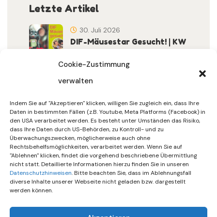
Letzte Artikel
30. Juli 2026
DIF-Mäusestar Gesucht! | KW
32/2026
Cookie-Zustimmung
verwalten
30. Juli 2026
DIF Wünscht Schöne
Indem Sie auf "Akzeptieren" klicken, willigen Sie zugleich ein, dass Ihre
Sommerferien | KW 31/…
Daten in bestimmten Fällen (z.B. Youtube, Meta Platforms (Facebook) in
den USA verarbeitet werden. Es besteht unter Umständen das Risiko,
dass Ihre Daten durch US-Behörden, zu Kontroll- und zu
15. Juli 2026
Überwachungszwecken, möglicherweise auch ohne
Gemeinsames Friedensgebet
Rechtsbehelfsmöglichkeiten, verarbeitet werden. Wenn Sie auf
"Ablehnen" klicken, findet die vorgehend beschriebene Übermittlung
Setzt Zeichen …
nicht statt. Detaillierte Informationen hierzu finden Sie in unseren
Datenschutzhinweisen
. Bitte beachten Sie, dass im Ablehnungsfall
diverse Inhalte unserer Webseite nicht geladen bzw. dargestellt
werden können.