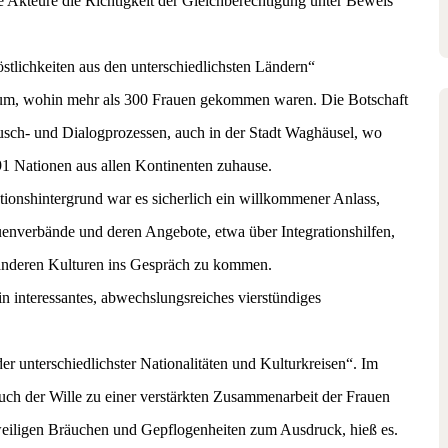
e Akteure die Richtigkeit der Gleichberechtigung unter Beweis
 Köstlichkeiten aus den unterschiedlichsten Ländern“
trum, wohin mehr als 300 Frauen gekommen waren. Die Botschaft
tausch- und Dialogprozessen, auch in der Stadt Waghäusel, wo
 91 Nationen aus allen Kontinenten zuhause.
tionshintergrund war es sicherlich ein willkommener Anlass,
enverbände und deren Angebote, etwa über Integrationshilfen,
anderen Kulturen ins Gespräch zu kommen.
 interessantes, abwechslungsreiches vierstündiges
r unterschiedlichster Nationalitäten und Kulturkreisen“. Im
h der Wille zu einer verstärkten Zusammenarbeit der Frauen
eweiligen Bräuchen und Gepflogenheiten zum Ausdruck, hieß es.