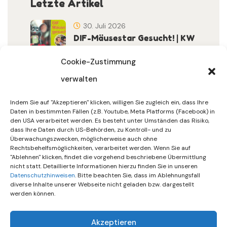
Letzte Artikel
30. Juli 2026
DIF-Mäusestar Gesucht! | KW
32/2026
Cookie-Zustimmung
verwalten
30. Juli 2026
DIF Wünscht Schöne
Indem Sie auf "Akzeptieren" klicken, willigen Sie zugleich ein, dass Ihre
Sommerferien | KW 31/…
Daten in bestimmten Fällen (z.B. Youtube, Meta Platforms (Facebook) in
den USA verarbeitet werden. Es besteht unter Umständen das Risiko,
dass Ihre Daten durch US-Behörden, zu Kontroll- und zu
15. Juli 2026
Überwachungszwecken, möglicherweise auch ohne
Gemeinsames Friedensgebet
Rechtsbehelfsmöglichkeiten, verarbeitet werden. Wenn Sie auf
"Ablehnen" klicken, findet die vorgehend beschriebene Übermittlung
Setzt Zeichen …
nicht statt. Detaillierte Informationen hierzu finden Sie in unseren
Datenschutzhinweisen
. Bitte beachten Sie, dass im Ablehnungsfall
diverse Inhalte unserer Webseite nicht geladen bzw. dargestellt
werden können.
Akzeptieren