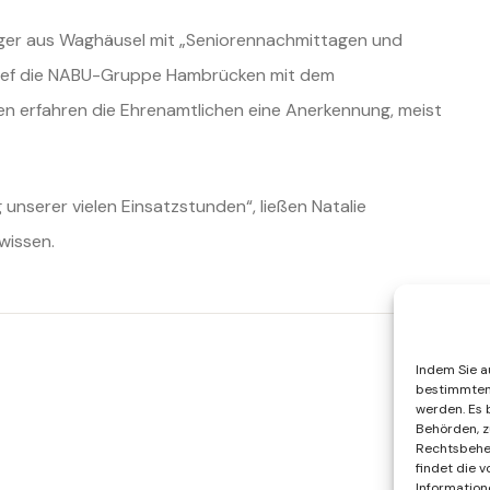
rger aus Waghäusel mit
„Seniorennachmittagen und
ef die NABU-Gruppe Hambrücken mit dem
en erfahren die Ehrenamtlichen eine Anerkennung,
meist
 unserer vielen
Einsatzstunden“, ließen Natalie
 wissen.
Indem Sie au
bestimmten 
werden. Es 
Behörden, z
Rechtsbehel
findet die 
Information