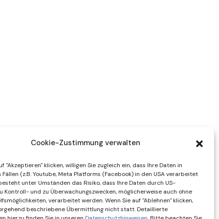
Cookie-Zustimmung verwalten
f "Akzeptieren" klicken, willigen Sie zugleich ein, dass Ihre Daten in
Fällen (z.B. Youtube, Meta Platforms (Facebook) in den USA verarbeitet
besteht unter Umständen das Risiko, dass Ihre Daten durch US-
u Kontroll- und zu Überwachungszwecken, möglicherweise auch ohne
fsmöglichkeiten, verarbeitet werden. Wenn Sie auf "Ablehnen" klicken,
vorgehend beschriebene Übermittlung nicht statt. Detaillierte
en hierzu finden Sie in unseren
Datenschutzhinweisen
. Bitte beachten Sie,