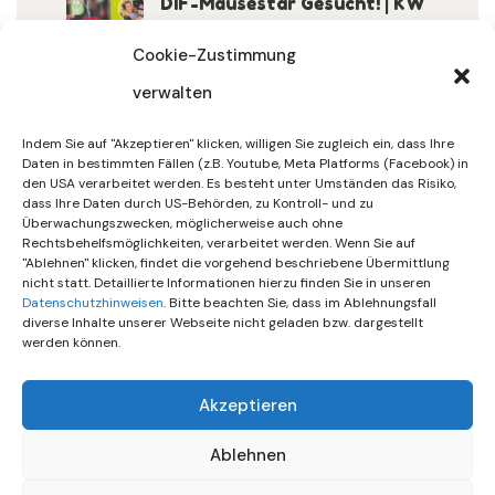
DIF-Mäusestar Gesucht! | KW
32/2026
Cookie-Zustimmung
verwalten
30. Juli 2026
DIF Wünscht Schöne
Indem Sie auf "Akzeptieren" klicken, willigen Sie zugleich ein, dass Ihre
Sommerferien | KW 31/…
Daten in bestimmten Fällen (z.B. Youtube, Meta Platforms (Facebook) in
den USA verarbeitet werden. Es besteht unter Umständen das Risiko,
dass Ihre Daten durch US-Behörden, zu Kontroll- und zu
15. Juli 2026
Überwachungszwecken, möglicherweise auch ohne
Gemeinsames Friedensgebet
Rechtsbehelfsmöglichkeiten, verarbeitet werden. Wenn Sie auf
"Ablehnen" klicken, findet die vorgehend beschriebene Übermittlung
Setzt Zeichen …
nicht statt. Detaillierte Informationen hierzu finden Sie in unseren
Datenschutzhinweisen
. Bitte beachten Sie, dass im Ablehnungsfall
diverse Inhalte unserer Webseite nicht geladen bzw. dargestellt
werden können.
Akzeptieren
Ablehnen