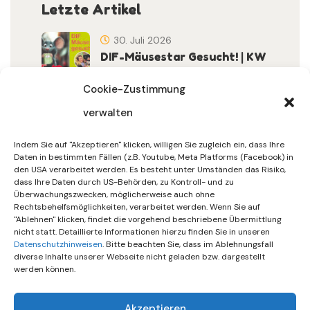
Letzte Artikel
30. Juli 2026
DIF-Mäusestar Gesucht! | KW
32/2026
Cookie-Zustimmung
verwalten
30. Juli 2026
DIF Wünscht Schöne
Indem Sie auf "Akzeptieren" klicken, willigen Sie zugleich ein, dass Ihre
Sommerferien | KW 31/…
Daten in bestimmten Fällen (z.B. Youtube, Meta Platforms (Facebook) in
den USA verarbeitet werden. Es besteht unter Umständen das Risiko,
dass Ihre Daten durch US-Behörden, zu Kontroll- und zu
15. Juli 2026
Überwachungszwecken, möglicherweise auch ohne
Gemeinsames Friedensgebet
Rechtsbehelfsmöglichkeiten, verarbeitet werden. Wenn Sie auf
"Ablehnen" klicken, findet die vorgehend beschriebene Übermittlung
Setzt Zeichen …
nicht statt. Detaillierte Informationen hierzu finden Sie in unseren
Datenschutzhinweisen
. Bitte beachten Sie, dass im Ablehnungsfall
diverse Inhalte unserer Webseite nicht geladen bzw. dargestellt
werden können.
Akzeptieren