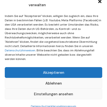
verwalten
30. Juli 2026
DIF Wünscht Schöne
Indem Sie auf "Akzeptieren" klicken, willigen Sie zugleich ein, dass Ihre
Sommerferien | KW 31/…
Daten in bestimmten Fällen (z.B. Youtube, Meta Platforms (Facebook) in
den USA verarbeitet werden. Es besteht unter Umständen das Risiko,
dass Ihre Daten durch US-Behörden, zu Kontroll- und zu
15. Juli 2026
Überwachungszwecken, möglicherweise auch ohne
Gemeinsames Friedensgebet
Rechtsbehelfsmöglichkeiten, verarbeitet werden. Wenn Sie auf
"Ablehnen" klicken, findet die vorgehend beschriebene Übermittlung
Setzt Zeichen …
nicht statt. Detaillierte Informationen hierzu finden Sie in unseren
Datenschutzhinweisen
. Bitte beachten Sie, dass im Ablehnungsfall
diverse Inhalte unserer Webseite nicht geladen bzw. dargestellt
werden können.
Akzeptieren
Ablehnen
Einstellungen ansehen
© All rights reserved
Datenschutzerklärung
Impressum