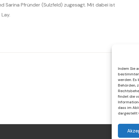
d Sarina Pfründer (Sulzfeld) zugesagt. Mit dabei ist
d Lay.
Indem Sie au
bestimmten 
werden. Es 
Behörden, z
Rechtsbehel
findet die 
Information
dass im Abl
dargestellt
Akze