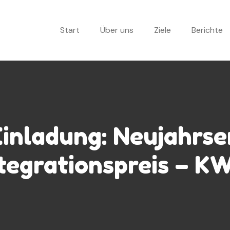
Start
Über uns
Ziele
Berichte
Einladung: Neujahrs
tegrationspreis – K