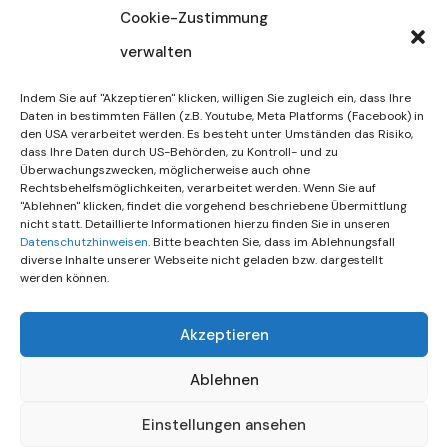
Cookie-Zustimmung
verwalten
30. Juli 2026
DIF Wünscht Schöne
Indem Sie auf "Akzeptieren" klicken, willigen Sie zugleich ein, dass Ihre
Sommerferien | KW 31/…
Daten in bestimmten Fällen (z.B. Youtube, Meta Platforms (Facebook) in
den USA verarbeitet werden. Es besteht unter Umständen das Risiko,
dass Ihre Daten durch US-Behörden, zu Kontroll- und zu
15. Juli 2026
Überwachungszwecken, möglicherweise auch ohne
Gemeinsames Friedensgebet
Rechtsbehelfsmöglichkeiten, verarbeitet werden. Wenn Sie auf
"Ablehnen" klicken, findet die vorgehend beschriebene Übermittlung
Setzt Zeichen …
nicht statt. Detaillierte Informationen hierzu finden Sie in unseren
Datenschutzhinweisen
. Bitte beachten Sie, dass im Ablehnungsfall
diverse Inhalte unserer Webseite nicht geladen bzw. dargestellt
werden können.
Akzeptieren
Ablehnen
Einstellungen ansehen