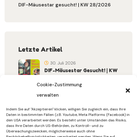
DIF-Mäusestar gesucht! | KW 28/2026
Letzte Artikel
30. Juli 2026
DIF-Mäusestar Gesucht! | KW
32/2026
Cookie-Zustimmung
verwalten
30. Juli 2026
DIF Wünscht Schöne
Indem Sie auf "Akzeptieren" klicken, willigen Sie zugleich ein, dass Ihre
Sommerferien | KW 31/…
Daten in bestimmten Fällen (z.B. Youtube, Meta Platforms (Facebook) in
den USA verarbeitet werden. Es besteht unter Umständen das Risiko,
dass Ihre Daten durch US-Behörden, zu Kontroll- und zu
15. Juli 2026
Überwachungszwecken, möglicherweise auch ohne
Gemeinsames Friedensgebet
Rechtsbehelfsmöglichkeiten, verarbeitet werden. Wenn Sie auf