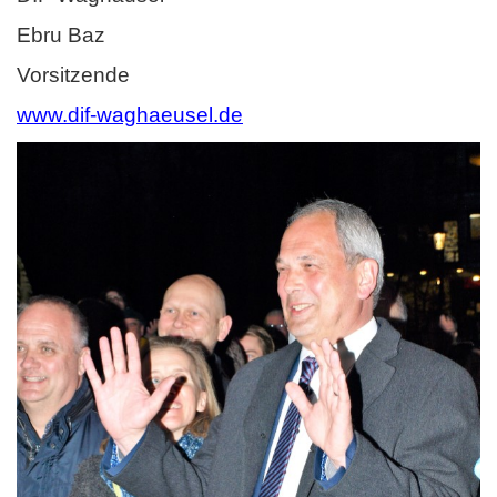
Ebru Baz
Vorsitzende
www.dif-waghaeusel.de