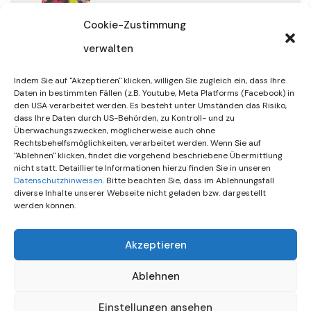
32/2026
Cookie-Zustimmung
verwalten
30. Juli 2026
DIF Wünscht Schöne
Indem Sie auf "Akzeptieren" klicken, willigen Sie zugleich ein, dass Ihre
Sommerferien | KW 31/…
Daten in bestimmten Fällen (z.B. Youtube, Meta Platforms (Facebook) in
den USA verarbeitet werden. Es besteht unter Umständen das Risiko,
dass Ihre Daten durch US-Behörden, zu Kontroll- und zu
15. Juli 2026
Überwachungszwecken, möglicherweise auch ohne
Gemeinsames Friedensgebet
Rechtsbehelfsmöglichkeiten, verarbeitet werden. Wenn Sie auf
"Ablehnen" klicken, findet die vorgehend beschriebene Übermittlung
Setzt Zeichen …
nicht statt. Detaillierte Informationen hierzu finden Sie in unseren
Datenschutzhinweisen
. Bitte beachten Sie, dass im Ablehnungsfall
diverse Inhalte unserer Webseite nicht geladen bzw. dargestellt
werden können.
Akzeptieren
Ablehnen
Einstellungen ansehen