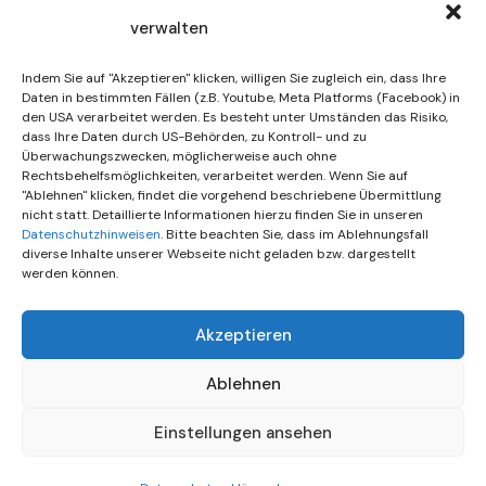
verwalten
30. Juli 2026
DIF Wünscht Schöne
Indem Sie auf "Akzeptieren" klicken, willigen Sie zugleich ein, dass Ihre
Sommerferien | KW 31/…
Daten in bestimmten Fällen (z.B. Youtube, Meta Platforms (Facebook) in
den USA verarbeitet werden. Es besteht unter Umständen das Risiko,
dass Ihre Daten durch US-Behörden, zu Kontroll- und zu
15. Juli 2026
Überwachungszwecken, möglicherweise auch ohne
Gemeinsames Friedensgebet
Rechtsbehelfsmöglichkeiten, verarbeitet werden. Wenn Sie auf
"Ablehnen" klicken, findet die vorgehend beschriebene Übermittlung
Setzt Zeichen …
nicht statt. Detaillierte Informationen hierzu finden Sie in unseren
Datenschutzhinweisen
. Bitte beachten Sie, dass im Ablehnungsfall
diverse Inhalte unserer Webseite nicht geladen bzw. dargestellt
werden können.
Akzeptieren
Ablehnen
Einstellungen ansehen
© All rights reserved