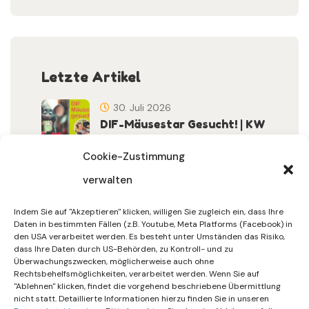
Letzte Artikel
30. Juli 2026
DIF-Mäusestar Gesucht! | KW
32/2026
Cookie-Zustimmung
verwalten
30. Juli 2026
DIF Wünscht Schöne
Indem Sie auf "Akzeptieren" klicken, willigen Sie zugleich ein, dass Ihre
Sommerferien | KW 31/…
Daten in bestimmten Fällen (z.B. Youtube, Meta Platforms (Facebook) in
den USA verarbeitet werden. Es besteht unter Umständen das Risiko,
dass Ihre Daten durch US-Behörden, zu Kontroll- und zu
15. Juli 2026
Überwachungszwecken, möglicherweise auch ohne
Gemeinsames Friedensgebet
Rechtsbehelfsmöglichkeiten, verarbeitet werden. Wenn Sie auf
"Ablehnen" klicken, findet die vorgehend beschriebene Übermittlung
Setzt Zeichen …
nicht statt. Detaillierte Informationen hierzu finden Sie in unseren