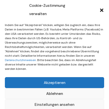
32/2026
Cookie-Zustimmung
verwalten
30. Juli 2026
DIF Wünscht Schöne
Indem Sie auf "Akzeptieren" klicken, willigen Sie zugleich ein, dass Ihre
Sommerferien | KW 31/…
Daten in bestimmten Fällen (z.B. Youtube, Meta Platforms (Facebook) in
den USA verarbeitet werden. Es besteht unter Umständen das Risiko,
dass Ihre Daten durch US-Behörden, zu Kontroll- und zu
15. Juli 2026
Überwachungszwecken, möglicherweise auch ohne
Gemeinsames Friedensgebet
Rechtsbehelfsmöglichkeiten, verarbeitet werden. Wenn Sie auf
"Ablehnen" klicken, findet die vorgehend beschriebene Übermittlung
Setzt Zeichen …
nicht statt. Detaillierte Informationen hierzu finden Sie in unseren
Datenschutzhinweisen
. Bitte beachten Sie, dass im Ablehnungsfall
diverse Inhalte unserer Webseite nicht geladen bzw. dargestellt
werden können.
Akzeptieren
Ablehnen
Einstellungen ansehen