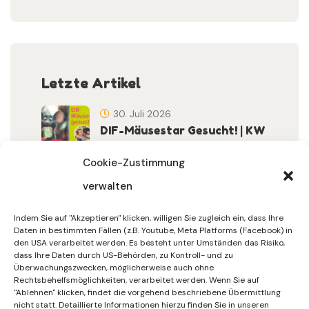
Letzte Artikel
30. Juli 2026
DIF-Mäusestar Gesucht! | KW
32/2026
Cookie-Zustimmung
verwalten
30. Juli 2026
DIF Wünscht Schöne
Indem Sie auf "Akzeptieren" klicken, willigen Sie zugleich ein, dass Ihre
Sommerferien | KW 31/…
Daten in bestimmten Fällen (z.B. Youtube, Meta Platforms (Facebook) in
den USA verarbeitet werden. Es besteht unter Umständen das Risiko,
dass Ihre Daten durch US-Behörden, zu Kontroll- und zu
15. Juli 2026
Überwachungszwecken, möglicherweise auch ohne
Gemeinsames Friedensgebet
Rechtsbehelfsmöglichkeiten, verarbeitet werden. Wenn Sie auf
"Ablehnen" klicken, findet die vorgehend beschriebene Übermittlung
Setzt Zeichen …
nicht statt. Detaillierte Informationen hierzu finden Sie in unseren