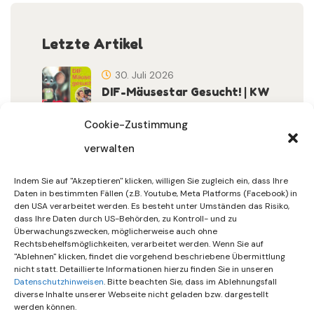
Letzte Artikel
30. Juli 2026
DIF-Mäusestar Gesucht! | KW
32/2026
Cookie-Zustimmung
verwalten
30. Juli 2026
DIF Wünscht Schöne
Indem Sie auf "Akzeptieren" klicken, willigen Sie zugleich ein, dass Ihre
Sommerferien | KW 31/…
Daten in bestimmten Fällen (z.B. Youtube, Meta Platforms (Facebook) in
den USA verarbeitet werden. Es besteht unter Umständen das Risiko,
dass Ihre Daten durch US-Behörden, zu Kontroll- und zu
15. Juli 2026
Überwachungszwecken, möglicherweise auch ohne
Gemeinsames Friedensgebet
Rechtsbehelfsmöglichkeiten, verarbeitet werden. Wenn Sie auf
"Ablehnen" klicken, findet die vorgehend beschriebene Übermittlung
Setzt Zeichen …
nicht statt. Detaillierte Informationen hierzu finden Sie in unseren
Datenschutzhinweisen
. Bitte beachten Sie, dass im Ablehnungsfall
diverse Inhalte unserer Webseite nicht geladen bzw. dargestellt
werden können.