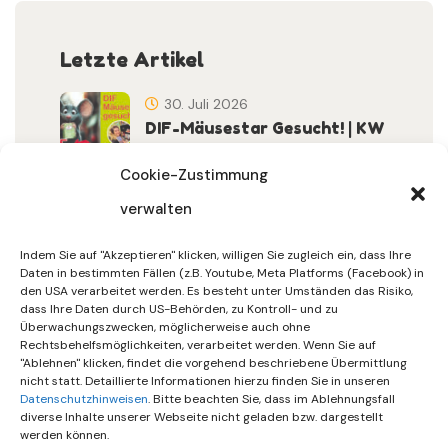
Letzte Artikel
30. Juli 2026
DIF-Mäusestar Gesucht! | KW
32/2026
Cookie-Zustimmung
verwalten
30. Juli 2026
DIF Wünscht Schöne
Indem Sie auf "Akzeptieren" klicken, willigen Sie zugleich ein, dass Ihre
Sommerferien | KW 31/…
Daten in bestimmten Fällen (z.B. Youtube, Meta Platforms (Facebook) in
den USA verarbeitet werden. Es besteht unter Umständen das Risiko,
dass Ihre Daten durch US-Behörden, zu Kontroll- und zu
15. Juli 2026
Überwachungszwecken, möglicherweise auch ohne
Gemeinsames Friedensgebet
Rechtsbehelfsmöglichkeiten, verarbeitet werden. Wenn Sie auf
"Ablehnen" klicken, findet die vorgehend beschriebene Übermittlung
Setzt Zeichen …
nicht statt. Detaillierte Informationen hierzu finden Sie in unseren
Datenschutzhinweisen
. Bitte beachten Sie, dass im Ablehnungsfall
diverse Inhalte unserer Webseite nicht geladen bzw. dargestellt
werden können.