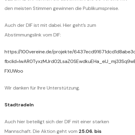
den meisten Stimmen gewinnen die Publikumspreise.
Auch der DIF ist mit dabei. Hier geht’s zum
Abstimmungslink vom DIF:
https://100vereine.de/projekte/6437ecd91671dcd1d8abe3
fbclid=IwAR0TyxzMJrd02LsaZ0SEwdkuEHa_elJ_mj33Sq9w
FXUWoo
Wir danken für Ihre Unterstützung.
Stadtradeln
Auch hier beteiligt sich der DIF mit einer starken
Mannschaft. Die Aktion geht vom
25.06. bis