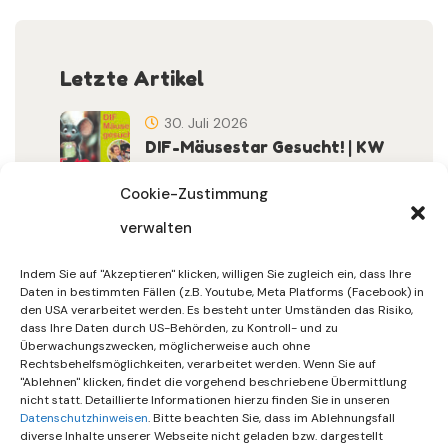
Letzte Artikel
30. Juli 2026
DIF-Mäusestar Gesucht! | KW
32/2026
Cookie-Zustimmung
verwalten
30. Juli 2026
DIF Wünscht Schöne
Indem Sie auf "Akzeptieren" klicken, willigen Sie zugleich ein, dass Ihre
Sommerferien | KW 31/…
Daten in bestimmten Fällen (z.B. Youtube, Meta Platforms (Facebook) in
den USA verarbeitet werden. Es besteht unter Umständen das Risiko,
dass Ihre Daten durch US-Behörden, zu Kontroll- und zu
15. Juli 2026
Überwachungszwecken, möglicherweise auch ohne
Gemeinsames Friedensgebet
Rechtsbehelfsmöglichkeiten, verarbeitet werden. Wenn Sie auf
"Ablehnen" klicken, findet die vorgehend beschriebene Übermittlung
Setzt Zeichen …
nicht statt. Detaillierte Informationen hierzu finden Sie in unseren
Datenschutzhinweisen
. Bitte beachten Sie, dass im Ablehnungsfall
diverse Inhalte unserer Webseite nicht geladen bzw. dargestellt