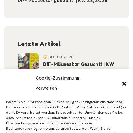
DIF-Mäusestar gesucht! | KW 28/2026
Letzte Artikel
30. Juli 2026
DIF-Mäusestar Gesucht! | KW
32/2026
Cookie-Zustimmung
verwalten
30. Juli 2026
DIF Wünscht Schöne
Indem Sie auf "Akzeptieren" klicken, willigen Sie zugleich ein, dass Ihre
Sommerferien | KW 31/…
Daten in bestimmten Fällen (z.B. Youtube, Meta Platforms (Facebook) in
den USA verarbeitet werden. Es besteht unter Umständen das Risiko,
dass Ihre Daten durch US-Behörden, zu Kontroll- und zu
15. Juli 2026
Überwachungszwecken, möglicherweise auch ohne
Gemeinsames Friedensgebet
Rechtsbehelfsmöglichkeiten, verarbeitet werden. Wenn Sie auf