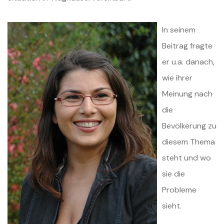
In seinem
Beitrag fragte
er u.a. danach,
wie ihrer
Meinung nach
die
Bevölkerung zu
diesem Thema
steht und wo
sie die
Probleme
sieht.