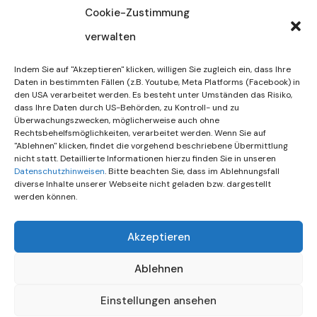
Cookie-Zustimmung
verwalten
30. Juli 2026
DIF Wünscht Schöne
Indem Sie auf "Akzeptieren" klicken, willigen Sie zugleich ein, dass Ihre
Sommerferien | KW 31/…
Daten in bestimmten Fällen (z.B. Youtube, Meta Platforms (Facebook) in
den USA verarbeitet werden. Es besteht unter Umständen das Risiko,
dass Ihre Daten durch US-Behörden, zu Kontroll- und zu
15. Juli 2026
Überwachungszwecken, möglicherweise auch ohne
Gemeinsames Friedensgebet
Rechtsbehelfsmöglichkeiten, verarbeitet werden. Wenn Sie auf
"Ablehnen" klicken, findet die vorgehend beschriebene Übermittlung
Setzt Zeichen …
nicht statt. Detaillierte Informationen hierzu finden Sie in unseren
Datenschutzhinweisen
. Bitte beachten Sie, dass im Ablehnungsfall
diverse Inhalte unserer Webseite nicht geladen bzw. dargestellt
werden können.
Akzeptieren
Ablehnen
Einstellungen ansehen