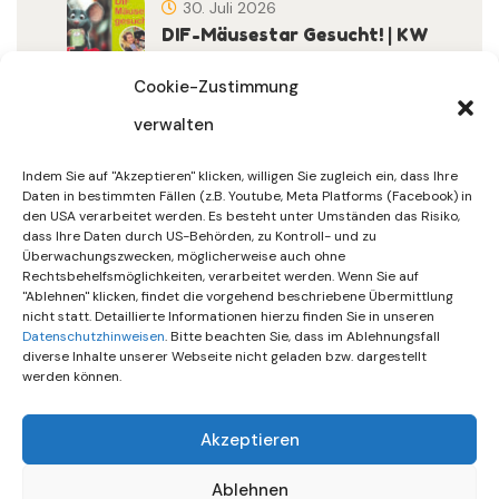
30. Juli 2026
DIF-Mäusestar Gesucht! | KW
32/2026
Cookie-Zustimmung
verwalten
30. Juli 2026
DIF Wünscht Schöne
Indem Sie auf "Akzeptieren" klicken, willigen Sie zugleich ein, dass Ihre
Sommerferien | KW 31/…
Daten in bestimmten Fällen (z.B. Youtube, Meta Platforms (Facebook) in
den USA verarbeitet werden. Es besteht unter Umständen das Risiko,
dass Ihre Daten durch US-Behörden, zu Kontroll- und zu
15. Juli 2026
Überwachungszwecken, möglicherweise auch ohne
Gemeinsames Friedensgebet
Rechtsbehelfsmöglichkeiten, verarbeitet werden. Wenn Sie auf
"Ablehnen" klicken, findet die vorgehend beschriebene Übermittlung
Setzt Zeichen …
nicht statt. Detaillierte Informationen hierzu finden Sie in unseren
Datenschutzhinweisen
. Bitte beachten Sie, dass im Ablehnungsfall
diverse Inhalte unserer Webseite nicht geladen bzw. dargestellt
werden können.
Akzeptieren
Ablehnen