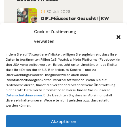
30. Juli 2026
DIF-Mäusestar Gesucht! | KW
32/2026
Cookie-Zustimmung
verwalten
30. Juli 2026
DIF Wünscht Schöne
Indem Sie auf "Akzeptieren" klicken, willigen Sie zugleich ein, dass Ihre
Sommerferien | KW 31/…
Daten in bestimmten Fällen (z.B. Youtube, Meta Platforms (Facebook) in
den USA verarbeitet werden. Es besteht unter Umständen das Risiko,
dass Ihre Daten durch US-Behörden, zu Kontroll- und zu
15. Juli 2026
Überwachungszwecken, möglicherweise auch ohne
Gemeinsames Friedensgebet
Rechtsbehelfsmöglichkeiten, verarbeitet werden. Wenn Sie auf
"Ablehnen" klicken, findet die vorgehend beschriebene Übermittlung
Setzt Zeichen …
nicht statt. Detaillierte Informationen hierzu finden Sie in unseren
Datenschutzhinweisen
. Bitte beachten Sie, dass im Ablehnungsfall
diverse Inhalte unserer Webseite nicht geladen bzw. dargestellt
werden können.
Akzeptieren