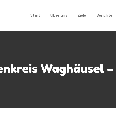
Start
Über uns
Ziele
Berichte
nkreis Waghäusel –