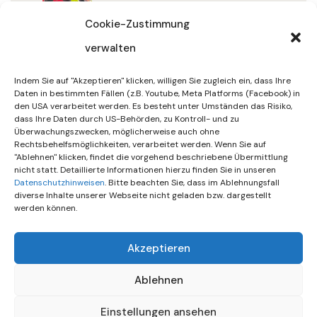
32/2026
Cookie-Zustimmung
verwalten
30. Juli 2026
DIF Wünscht Schöne
Indem Sie auf "Akzeptieren" klicken, willigen Sie zugleich ein, dass Ihre
Sommerferien | KW 31/…
Daten in bestimmten Fällen (z.B. Youtube, Meta Platforms (Facebook) in
den USA verarbeitet werden. Es besteht unter Umständen das Risiko,
dass Ihre Daten durch US-Behörden, zu Kontroll- und zu
15. Juli 2026
Überwachungszwecken, möglicherweise auch ohne
Gemeinsames Friedensgebet
Rechtsbehelfsmöglichkeiten, verarbeitet werden. Wenn Sie auf
"Ablehnen" klicken, findet die vorgehend beschriebene Übermittlung
Setzt Zeichen …
nicht statt. Detaillierte Informationen hierzu finden Sie in unseren
Datenschutzhinweisen
. Bitte beachten Sie, dass im Ablehnungsfall
diverse Inhalte unserer Webseite nicht geladen bzw. dargestellt
werden können.
Akzeptieren
Ablehnen
Einstellungen ansehen