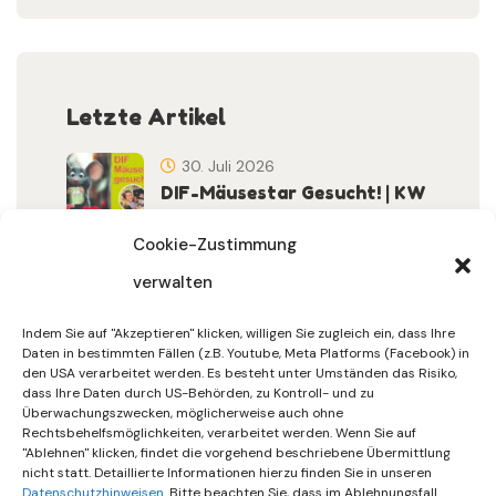
Letzte Artikel
30. Juli 2026
DIF-Mäusestar Gesucht! | KW
32/2026
Cookie-Zustimmung
verwalten
30. Juli 2026
DIF Wünscht Schöne
Indem Sie auf "Akzeptieren" klicken, willigen Sie zugleich ein, dass Ihre
Sommerferien | KW 31/…
Daten in bestimmten Fällen (z.B. Youtube, Meta Platforms (Facebook) in
den USA verarbeitet werden. Es besteht unter Umständen das Risiko,
dass Ihre Daten durch US-Behörden, zu Kontroll- und zu
15. Juli 2026
Überwachungszwecken, möglicherweise auch ohne
Gemeinsames Friedensgebet
Rechtsbehelfsmöglichkeiten, verarbeitet werden. Wenn Sie auf
"Ablehnen" klicken, findet die vorgehend beschriebene Übermittlung
Setzt Zeichen …
nicht statt. Detaillierte Informationen hierzu finden Sie in unseren
Datenschutzhinweisen
. Bitte beachten Sie, dass im Ablehnungsfall