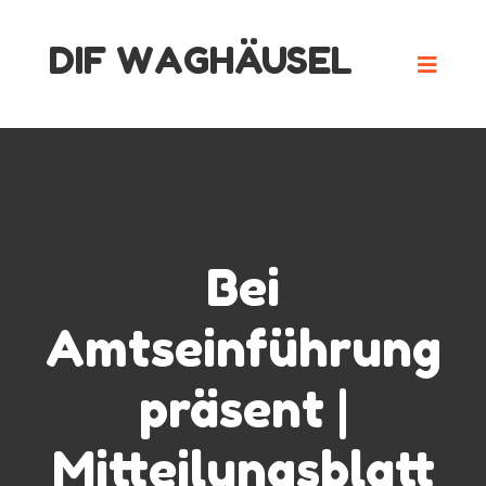
Skip
DIF WAGHÄUSEL
to
content
Bei
Amtseinführung
präsent |
Mitteilungsblatt