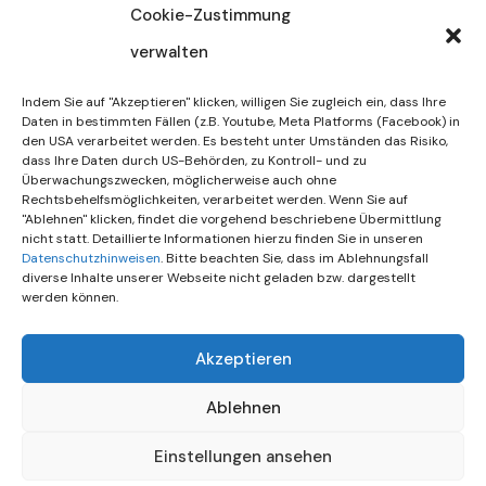
Cookie-Zustimmung
verwalten
30. Juli 2026
DIF Wünscht Schöne
Indem Sie auf "Akzeptieren" klicken, willigen Sie zugleich ein, dass Ihre
Sommerferien | KW 31/…
Daten in bestimmten Fällen (z.B. Youtube, Meta Platforms (Facebook) in
den USA verarbeitet werden. Es besteht unter Umständen das Risiko,
dass Ihre Daten durch US-Behörden, zu Kontroll- und zu
15. Juli 2026
Überwachungszwecken, möglicherweise auch ohne
Gemeinsames Friedensgebet
Rechtsbehelfsmöglichkeiten, verarbeitet werden. Wenn Sie auf
"Ablehnen" klicken, findet die vorgehend beschriebene Übermittlung
Setzt Zeichen …
nicht statt. Detaillierte Informationen hierzu finden Sie in unseren
Datenschutzhinweisen
. Bitte beachten Sie, dass im Ablehnungsfall
diverse Inhalte unserer Webseite nicht geladen bzw. dargestellt
werden können.
Akzeptieren
Ablehnen
Einstellungen ansehen
© All rights reserved