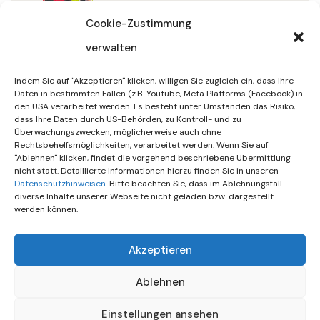
32/2026
Cookie-Zustimmung
verwalten
30. Juli 2026
DIF Wünscht Schöne
Indem Sie auf "Akzeptieren" klicken, willigen Sie zugleich ein, dass Ihre
Sommerferien | KW 31/…
Daten in bestimmten Fällen (z.B. Youtube, Meta Platforms (Facebook) in
den USA verarbeitet werden. Es besteht unter Umständen das Risiko,
dass Ihre Daten durch US-Behörden, zu Kontroll- und zu
15. Juli 2026
Überwachungszwecken, möglicherweise auch ohne
Gemeinsames Friedensgebet
Rechtsbehelfsmöglichkeiten, verarbeitet werden. Wenn Sie auf
"Ablehnen" klicken, findet die vorgehend beschriebene Übermittlung
Setzt Zeichen …
nicht statt. Detaillierte Informationen hierzu finden Sie in unseren
Datenschutzhinweisen
. Bitte beachten Sie, dass im Ablehnungsfall
diverse Inhalte unserer Webseite nicht geladen bzw. dargestellt
werden können.
Akzeptieren
Ablehnen
Einstellungen ansehen