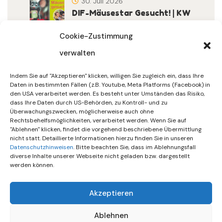
30. Juli 2026
DIF-Mäusestar Gesucht! | KW
32/2026
Cookie-Zustimmung
verwalten
30. Juli 2026
DIF Wünscht Schöne
Indem Sie auf "Akzeptieren" klicken, willigen Sie zugleich ein, dass Ihre
Sommerferien | KW 31/…
Daten in bestimmten Fällen (z.B. Youtube, Meta Platforms (Facebook) in
den USA verarbeitet werden. Es besteht unter Umständen das Risiko,
dass Ihre Daten durch US-Behörden, zu Kontroll- und zu
15. Juli 2026
Überwachungszwecken, möglicherweise auch ohne
Gemeinsames Friedensgebet
Rechtsbehelfsmöglichkeiten, verarbeitet werden. Wenn Sie auf
"Ablehnen" klicken, findet die vorgehend beschriebene Übermittlung
Setzt Zeichen …
nicht statt. Detaillierte Informationen hierzu finden Sie in unseren
Datenschutzhinweisen
. Bitte beachten Sie, dass im Ablehnungsfall
diverse Inhalte unserer Webseite nicht geladen bzw. dargestellt
werden können.
Akzeptieren
Ablehnen