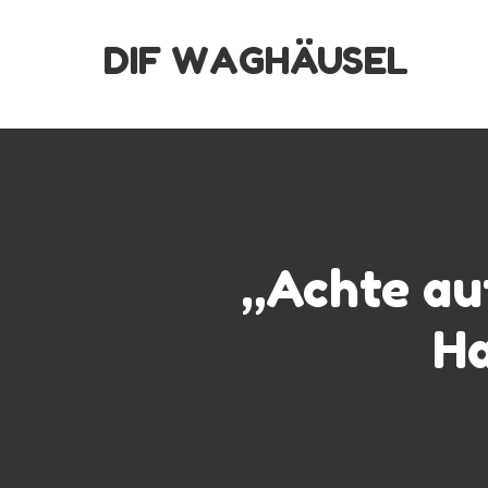
Skip
DIF WAGHÄUSEL
to
content
„Achte au
Ha