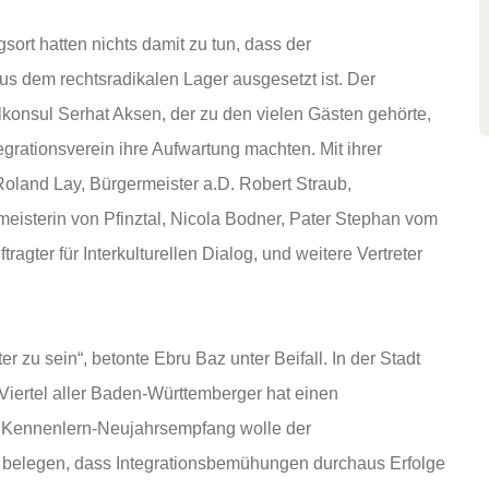
sort hatten nichts damit zu tun, dass der
us dem rechtsradikalen Lager ausgesetzt ist. Der
lkonsul Serhat Aksen, der zu den vielen Gästen gehörte,
egrationsverein ihre Aufwartung machten. Mit ihrer
 Roland Lay, Bürgermeister a.D. Robert Straub,
isterin von Pfinztal, Nicola Bodner, Pater Stephan vom
gter für Interkulturellen Dialog, und weitere Vertreter
r zu sein“, betonte Ebru Baz unter Beifall. In der Stadt
iertel aller Baden-Württemberger hat einen
em Kennenlern-Neujahrsempfang wolle der
nd belegen, dass Integrationsbemühungen durchaus Erfolge