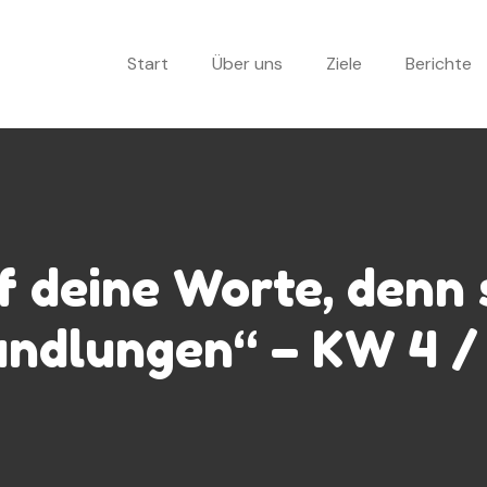
Start
Über uns
Ziele
Berichte
f deine Worte, denn 
ndlungen“ – KW 4 /