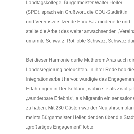
Landtagskollege, Bürgermeister Walter Heiler
(SPD), sprach ein Grußwort, die CDU-Stadträtin
und Vereinsvorsitzende Ebru Baz moderierte und
stellte die Arbeit des weiter anwachsenden „Vereins
umarmte Schwarz, Rot lobte Schwarz, Schwarz dan
Bei dieser Harmonie durfte Mutherem Aras auch die 
Landesregierung beleuchten. In ihrer Rede hob die
Integrationsarbeit hervor, würdigte das Engagement
Erfahrungen in Deutschland, wohin sie als Zwölfj
„wunderbare Erlebnis“, als Migrantin ein sensation
zu haben. Mit 230 Gästen war der Neujahrsempfang
meinte Bürgermeister Heiler, der den über die St
„großartiges Engagement“ lobte.