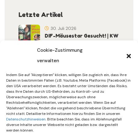
Letzte Artikel
30. Juli 2026
DIF-Mäusestar Gesucht! | KW
32/2026
Cookie-Zustimmung
verwalten
30. Juli 2026
DIF Wünscht Schöne
Indem Sie auf "Akzeptieren" klicken, willigen Sie zugleich ein, dass Ihre
Sommerferien | KW 31/…
Daten in bestimmten Fällen (z.B. Youtube, Meta Platforms (Facebook) in
den USA verarbeitet werden. Es besteht unter Umständen das Risiko,
dass Ihre Daten durch US-Behörden, zu Kontroll- und zu
15. Juli 2026
Überwachungszwecken, möglicherweise auch ohne
Gemeinsames Friedensgebet
Rechtsbehelfsmöglichkeiten, verarbeitet werden. Wenn Sie auf
"Ablehnen" klicken, findet die vorgehend beschriebene Übermittlung
Setzt Zeichen …
nicht statt. Detaillierte Informationen hierzu finden Sie in unseren
Datenschutzhinweisen
. Bitte beachten Sie, dass im Ablehnungsfall
diverse Inhalte unserer Webseite nicht geladen bzw. dargestellt
werden können.