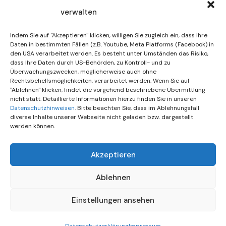
verwalten
30. Juli 2026
DIF Wünscht Schöne
Indem Sie auf "Akzeptieren" klicken, willigen Sie zugleich ein, dass Ihre
Sommerferien | KW 31/…
Daten in bestimmten Fällen (z.B. Youtube, Meta Platforms (Facebook) in
den USA verarbeitet werden. Es besteht unter Umständen das Risiko,
dass Ihre Daten durch US-Behörden, zu Kontroll- und zu
15. Juli 2026
Überwachungszwecken, möglicherweise auch ohne
Gemeinsames Friedensgebet
Rechtsbehelfsmöglichkeiten, verarbeitet werden. Wenn Sie auf
"Ablehnen" klicken, findet die vorgehend beschriebene Übermittlung
Setzt Zeichen …
nicht statt. Detaillierte Informationen hierzu finden Sie in unseren
Datenschutzhinweisen
. Bitte beachten Sie, dass im Ablehnungsfall
diverse Inhalte unserer Webseite nicht geladen bzw. dargestellt
werden können.
Akzeptieren
Ablehnen
Einstellungen ansehen
© All rights reserved