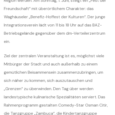
Region werden. Am Sonntag, 1. Juni, steigt ein „Fest der
Freundschaft“ mit überörtlichem Charakter: das
Waghäuseler „Benefiz-Hoffest der Kulturen“. Der junge
Integrationsverein lädt von 11 bis 18 Uhr auf das BAZ-
Betriebsgelände gegenüber dem dm-Verteilerzentrum
ein.
Ziel der zentralen Veranstaltung ist es, möglichst viele
Mitbürger der Stadt und auch außerhalb zu einem
gemütlichen Beisammensein zusammenzubringen, um
sich näher zu kommen, sich auszutauschen und
„Grenzen“ zu überwinden. Den Tag über werden
landestypische kulinarische Spezialitäten serviert. Das
Rahmenprogramm gestalten Comedy-Star Osman Citir,
die Tanzgruppe „Zambuca“, die Kindertanzgruppe