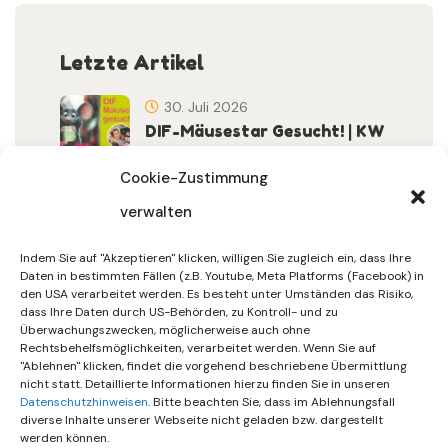
Letzte Artikel
30. Juli 2026
DIF-Mäusestar Gesucht! | KW
32/2026
Cookie-Zustimmung
verwalten
30. Juli 2026
DIF Wünscht Schöne
Indem Sie auf "Akzeptieren" klicken, willigen Sie zugleich ein, dass Ihre
Sommerferien | KW 31/…
Daten in bestimmten Fällen (z.B. Youtube, Meta Platforms (Facebook) in
den USA verarbeitet werden. Es besteht unter Umständen das Risiko,
dass Ihre Daten durch US-Behörden, zu Kontroll- und zu
15. Juli 2026
Überwachungszwecken, möglicherweise auch ohne
Gemeinsames Friedensgebet
Rechtsbehelfsmöglichkeiten, verarbeitet werden. Wenn Sie auf
"Ablehnen" klicken, findet die vorgehend beschriebene Übermittlung
Setzt Zeichen …
nicht statt. Detaillierte Informationen hierzu finden Sie in unseren
Datenschutzhinweisen
. Bitte beachten Sie, dass im Ablehnungsfall
diverse Inhalte unserer Webseite nicht geladen bzw. dargestellt
werden können.