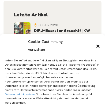
Letzte Artikel
30. Juli 2026
DIF-Mäusestar Gesucht! | KW
32/2026
Cookie-Zustimmung
verwalten
30. Juli 2026
DIF Wünscht Schöne
Indem Sie auf "Akzeptieren" klicken, willigen Sie zugleich ein, dass Ihre
Sommerferien | KW 31/…
Daten in bestimmten Fällen (z.B. Youtube, Meta Platforms (Facebook) in
den USA verarbeitet werden. Es besteht unter Umständen das Risiko,
dass Ihre Daten durch US-Behörden, zu Kontroll- und zu
15. Juli 2026
Überwachungszwecken, möglicherweise auch ohne
Gemeinsames Friedensgebet
Rechtsbehelfsmöglichkeiten, verarbeitet werden. Wenn Sie auf
"Ablehnen" klicken, findet die vorgehend beschriebene Übermittlung
Setzt Zeichen …
nicht statt. Detaillierte Informationen hierzu finden Sie in unseren
Datenschutzhinweisen
. Bitte beachten Sie, dass im Ablehnungsfall
diverse Inhalte unserer Webseite nicht geladen bzw. dargestellt
werden können.