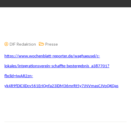
DIF Redaktion
Presse
https://www.wochenblatt-reporter.de/waghaeusel/c-
lokales/integrationsverein-schaffte-bestergebnis_a387701?
fbclid=IwAR2zn-
yk4R9fDiCIiDcv561ErIQnfa23iDM36mrRt5y7JNVmasCJVoQKQas