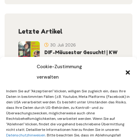
Letzte Artikel
30. Juli 2026
DIF-Mäusestar Gesucht! | KW
32/2026
Cookie-Zustimmung
verwalten
30. Juli 2026
DIF Wünscht Schöne
Indem Sie auf "Akzeptieren" klicken, willigen Sie zugleich ein, dass Ihre
Sommerferien | KW 31/…
Daten in bestimmten Fällen (z.B. Youtube, Meta Platforms (Facebook) in
den USA verarbeitet werden. Es besteht unter Umständen das Risiko,
dass Ihre Daten durch US-Behörden, zu Kontroll- und zu
15. Juli 2026
Überwachungszwecken, möglicherweise auch ohne
Gemeinsames Friedensgebet
Rechtsbehelfsmöglichkeiten, verarbeitet werden. Wenn Sie auf
"Ablehnen" klicken, findet die vorgehend beschriebene Übermittlung
Setzt Zeichen …
nicht statt. Detaillierte Informationen hierzu finden Sie in unseren
Datenschutzhinweisen
. Bitte beachten Sie, dass im Ablehnungsfall