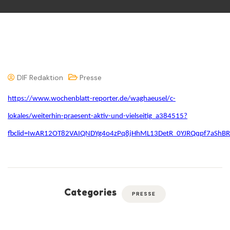
DIF Redaktion
Presse
https://www.wochenblatt-reporter.de/waghaeusel/c-
lokales/weiterhin-praesent-aktiv-und-vielseitig_a384515?
fbclid=IwAR12OT82VAIQNDYg4o4zPq8jHhML13DetR_0YJRQqpf7aShB
Categories
PRESSE