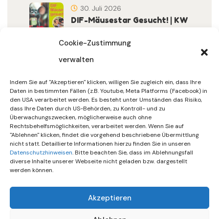
30. Juli 2026
DIF-Mäusestar Gesucht! | KW
32/2026
Cookie-Zustimmung
verwalten
30. Juli 2026
DIF Wünscht Schöne
Indem Sie auf "Akzeptieren" klicken, willigen Sie zugleich ein, dass Ihre
Sommerferien | KW 31/…
Daten in bestimmten Fällen (z.B. Youtube, Meta Platforms (Facebook) in
den USA verarbeitet werden. Es besteht unter Umständen das Risiko,
dass Ihre Daten durch US-Behörden, zu Kontroll- und zu
15. Juli 2026
Überwachungszwecken, möglicherweise auch ohne
Gemeinsames Friedensgebet
Rechtsbehelfsmöglichkeiten, verarbeitet werden. Wenn Sie auf
"Ablehnen" klicken, findet die vorgehend beschriebene Übermittlung
Setzt Zeichen …
nicht statt. Detaillierte Informationen hierzu finden Sie in unseren
Datenschutzhinweisen
. Bitte beachten Sie, dass im Ablehnungsfall
diverse Inhalte unserer Webseite nicht geladen bzw. dargestellt
werden können.
Akzeptieren